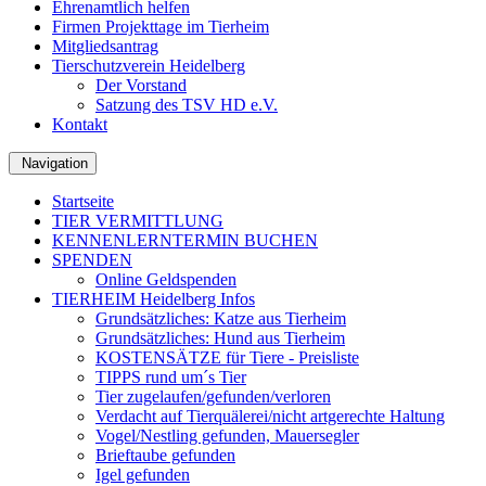
Ehrenamtlich helfen
Firmen Projekttage im Tierheim
Mitgliedsantrag
Tierschutzverein Heidelberg
Der Vorstand
Satzung des TSV HD e.V.
Kontakt
Navigation
Startseite
TIER VERMITTLUNG
KENNENLERNTERMIN BUCHEN
SPENDEN
Online Geldspenden
TIERHEIM Heidelberg Infos
Grundsätzliches: Katze aus Tierheim
Grundsätzliches: Hund aus Tierheim
KOSTENSÄTZE für Tiere - Preisliste
TIPPS rund um´s Tier
Tier zugelaufen/gefunden/verloren
Verdacht auf Tierquälerei/nicht artgerechte Haltung
Vogel/Nestling gefunden, Mauersegler
Brieftaube gefunden
Igel gefunden