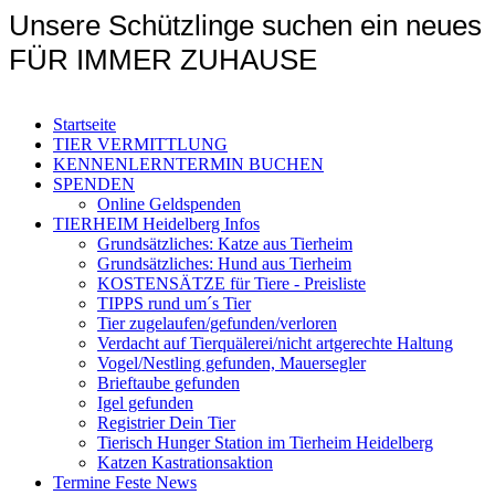
Unsere Schützlinge suchen ein neues
FÜR IMMER ZUHAUSE
Startseite
TIER VERMITTLUNG
KENNENLERNTERMIN BUCHEN
SPENDEN
Online Geldspenden
TIERHEIM Heidelberg Infos
Grundsätzliches: Katze aus Tierheim
Grundsätzliches: Hund aus Tierheim
KOSTENSÄTZE für Tiere - Preisliste
TIPPS rund um´s Tier
Tier zugelaufen/gefunden/verloren
Verdacht auf Tierquälerei/nicht artgerechte Haltung
Vogel/Nestling gefunden, Mauersegler
Brieftaube gefunden
Igel gefunden
Registrier Dein Tier
Tierisch Hunger Station im Tierheim Heidelberg
Katzen Kastrationsaktion
Termine Feste News