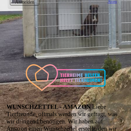
Atom
Anmelden
WUNSCHZETTEL - AMAZON
Liebe
Tierfreunde, oftmals werden wir gefragt, was
wir dringend benötigen. Wir haben auf
Amazon einen Wunschzettel erstellt, den wir