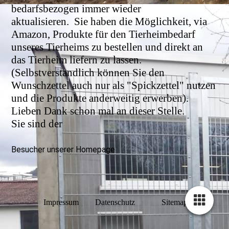
bedarfsbezogen immer wieder
aktualisieren.
Sie haben die Möglichkeit, via
Amazon, Produkte für den Tierheimbedarf
unseres Tierheims zu bestellen und direkt an
das Tierheim liefern zu lassen.
(Selbstverständlich können Sie den
Wunschzettel auch nur als "Spickzettel" nutzen
und die Produkte anderweitig erwerben).
Lieben Dank schon mal an dieser Stelle.
Sie sind der
Besucher unserer Homepage
Impressum
Datenschutz
Sitemap