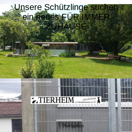
Unsere Schützlinge suchen
ein neues FÜR IMMER
ZUHAUSE
Navigation