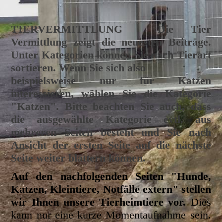
TIERVERMITTLUNG
Die Tier
Vermittlung zeigt die neuesten Beiträge.
Unter Kategorien können Sie nach Tierart
sortieren. Wenn Sie sich also
beispielsweise nur für Katzen
interessieren, wählen Sie die Kategorie
"Katzen". Bitte beachten Sie auch, dass
die ausgewählte Kategorie evtl. aus
mehreren Seiten besteht und Sie nach
Ansicht der ersten Seite auf die nächste
Seite weiter blättern können.
Auf den nachfolgenden Seiten "Hunde,
Katzen, Kleintiere, Notfälle extern" stellen
wir Ihnen unsere Tierheimtiere vor.
Dies
kann nur eine kurze Momentaufnahme sein.