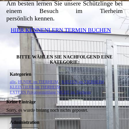
Am besten lernen Sie unsere Schützlinge bei
einem Besuch im Tierheim
persönlich kennen.
HIER KENNENLERN TERMIN BUCHEN
BITTE WÄHLEN SIE NACHFOLGEND EINE
KATEGORIE:
Kategorien
alle
HUNDE im TIERHEIM
KATZEN im TIERHEIM
KLEINTIERE im TIERHEIM
EXTERN Privatvermittlung NICHT im Tierheim
Keine Einträge
Sorry, es wurde bislang noch nichts gepostet.
Administration