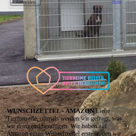
Atom
Anmelden
WUNSCHZETTEL - AMAZON
Liebe
Tierfreunde, oftmals werden wir gefragt, was
wir dringend benötigen. Wir haben auf
Amazon einen Wunschzettel erstellt, den wir