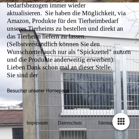
bedarfsbezogen immer wieder
aktualisieren.
Sie haben die Möglichkeit, via
Amazon, Produkte für den Tierheimbedarf
unseres Tierheims zu bestellen und direkt an
das Tierheim liefern zu lassen.
(Selbstverständlich können Sie den
Wunschzettel auch nur als "Spickzettel" nutzen
und die Produkte anderweitig erwerben).
Lieben Dank schon mal an dieser Stelle.
Sie sind der
Besucher unserer Homepage
Impressum
Datenschutz
Sitemap