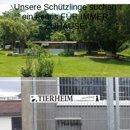
Unsere Schützlinge suchen
ein neues FÜR IMMER
ZUHAUSE
Navigation