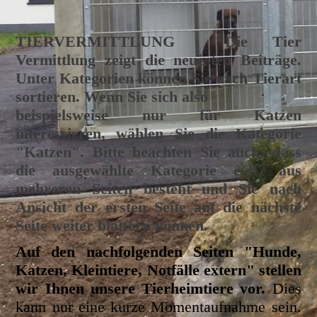
TIERVERMITTLUNG
Die Tier
Vermittlung zeigt die neuesten Beiträge.
Unter Kategorien können Sie nach Tierart
sortieren. Wenn Sie sich also
beispielsweise nur für Katzen
interessieren, wählen Sie die Kategorie
"Katzen". Bitte beachten Sie auch, dass
die ausgewählte Kategorie evtl. aus
mehreren Seiten besteht und Sie nach
Ansicht der ersten Seite auf die nächste
Seite weiter blättern können.
Auf den nachfolgenden Seiten "Hunde,
Katzen, Kleintiere, Notfälle extern" stellen
wir Ihnen unsere Tierheimtiere vor.
Dies
kann nur eine kurze Momentaufnahme sein.