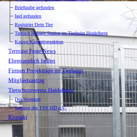
Brieftaube gefunden
Igel gefunden
Registrier Dein Tier
Tierisch Hunger Station im Tierheim Heidelberg
Katzen Kastrationsaktion
Termine Feste News
Ehrenamtlich helfen
Firmen Projekttage im Tierheim
Mitgliedsantrag
Tierschutzverein Heidelberg
Der Vorstand
Satzung des TSV HD e.V.
Kontakt