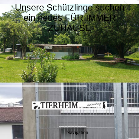
Unsere Schützlinge suchen
ein neues FÜR IMMER
ZUHAUSE
Navigation