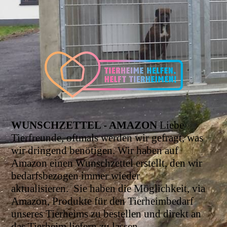
WUNSCHZETTEL - AMAZON
Liebe
Tierfreunde, oftmals werden wir gefragt, was
wir dringend benötigen. Wir haben auf
Amazon einen Wunschzettel erstellt, den wir
bedarfsbezogen immer wieder
aktualisieren.
Sie haben die Möglichkeit, via
Amazon, Produkte für den Tierheimbedarf
unseres Tierheims zu bestellen und direkt an
das Tierheim liefern zu lassen.