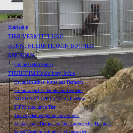
Sitemap
Startseite
TIER VERMITTLUNG
KENNENLERNTERMIN BUCHEN
SPENDEN
Online Geldspenden
TIERHEIM Heidelberg Infos
Grundsätzliches: Katze aus Tierheim
Grundsätzliches: Hund aus Tierheim
KOSTENSÄTZE für Tiere - Preisliste
TIPPS rund um´s Tier
Tier zugelaufen/gefunden/verloren
Verdacht auf Tierquälerei/nicht artgerechte Haltung
Vogel/Nestling gefunden, Mauersegler