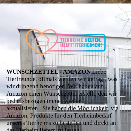
WUNSCHZETTEL - AMAZON
Liebe
Tierfreunde, oftmals werden wir gefragt, was
wir dringend benötigen. Wir haben auf
Amazon einen Wunschzettel erstellt, den wir
bedarfsbezogen immer wieder
aktualisieren.
Sie haben die Möglichkeit, via
Amazon, Produkte für den Tierheimbedarf
unseres Tierheims zu bestellen und direkt an
das Tierheim liefern zu lassen.