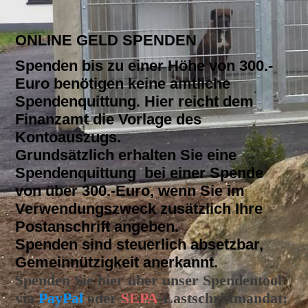
ONLINE GELD SPENDEN
Spenden bis zu einer Höhe von 300.-
Euro benötigen keine amtliche
Spendenquittung. Hier reicht dem
Finanzamt die Vorlage des
Kontoauszugs.
Grundsätzlich erhalten Sie eine
Spendenquittung bei einer Spende
von über 300.-Euro, wenn Sie im
Verwendungszweck zusätzlich Ihre
Postanschrift angeben.
Spenden sind steuerlich absetzbar,
Gemeinnützigkeit anerkannt.
Spenden Sie hier über unser Spendentool
via
PayPal
oder
SEPA
-Lastschriftmandat: