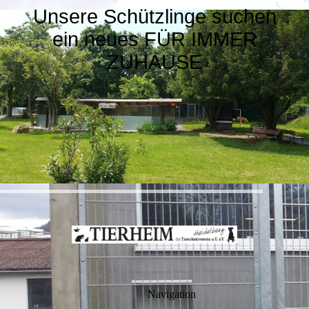
Unsere Schützlinge suchen
ein neues FÜR IMMER
ZUHAUSE
Navigation