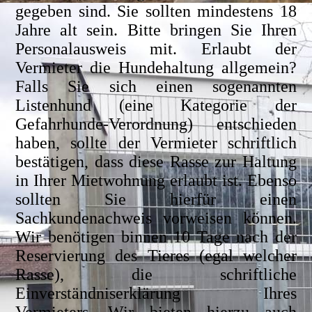
gegeben sind. Sie sollten mindestens 18
Jahre alt sein. Bitte bringen Sie Ihren
Personalausweis mit. Erlaubt der
Vermieter die Hundehaltung allgemein?
Falls Sie sich einen sogenannten
Listenhund (eine Kategorie der
Gefahrhunde-Verordnung) entschieden
haben, sollte der Vermieter schriftlich
bestätigen, dass diese Rasse zur Haltung
in Ihrer Mietwohnung erlaubt ist. Ebenso
sollten Sie hierfür einen
Sachkundenachweis vorweisen können.
Wir benötigen binnen 10 Tage nach der
Reservierung des Tieres (egal welcher
Rasse), die schriftliche
Einverständniserklärung Ihres