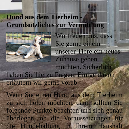
Hund aus dem Tierheim -
Grundsätzliches zur Vermittlung
Wir freuen uns, dass
Sie gerne einem
unserer Tiere ein neues
Zuhause geben
möchten. Sicherlich
haben Sie hierzu Fragen. Einige davon
erläutern wir gerne vorab.
Wenn Sie einen Hund aus dem Tierheim
zu sich holen möchten, dann sollten Sie
folgende Punkte beachten und sich genau
überlegen, ob die Voraussetzungen für
die Hundehaltung in Ihrem Haushalt