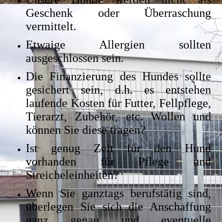
Geschenk oder Überraschung
vermittelt.
Etwaige Allergien sollten
ausgeschlossen sein.
Die Finanzierung des Hundes sollte
gesichert sein, d.h. es entstehen
laufende Kosten für Futter, Fellpflege,
Tierarzt, Zubehör, etc. Wollen und
können Sie diese tragen?
Ist genug Zeit für den Hund
vorhanden für Pflege und
Streicheleinheiten?
Wenn Sie ganztags berufstätig sind,
überlegen Sie sich die Anschaffung
ganz genau und eventuelle