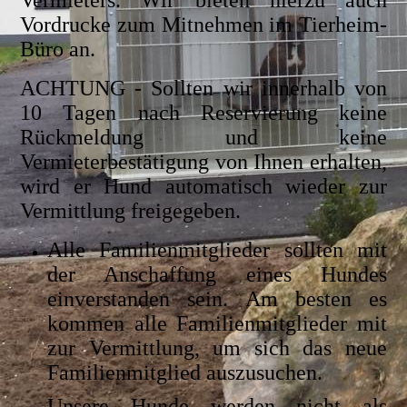
Vermieters. Wir bieten hierzu auch
Vordrucke zum Mitnehmen im Tierheim-
Büro an.
ACHTUNG - Sollten wir innerhalb von
10 Tagen nach Reservierung keine
Rückmeldung und keine
Vermieterbestätigung von Ihnen erhalten,
wird er Hund automatisch wieder zur
Vermittlung freigegeben.
Alle Familienmitglieder sollten mit
der Anschaffung eines Hundes
einverstanden sein. Am besten es
kommen alle Familienmitglieder mit
zur Vermittlung, um sich das neue
Familienmitglied auszusuchen.
Unsere Hunde werden nicht als