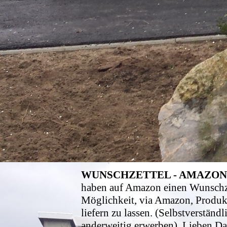
WUNSCHZETTEL - AMAZO
haben auf Amazon einen Wunschzet
Möglichkeit, via Amazon, Produkt
liefern zu lassen. (Selbstverstän
anderweitig erwerben). Lieben Dan