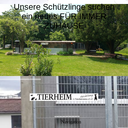
Unsere Schützlinge suchen
ein neues FÜR IMMER
ZUHAUSE
Navigation