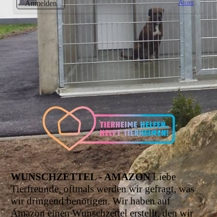
Atom
Anmelden
WUNSCHZETTEL - AMAZON
Liebe
Tierfreunde, oftmals werden wir gefragt, was
wir dringend benötigen. Wir haben auf
Amazon einen Wunschzettel erstellt, den wir