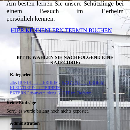
Am besten lernen Sie unsere Schützlinge bei
einem Besuch im Tierheim
persönlich kennen.
HIER KENNENLERN TERMIN BUCHEN
BITTE WÄHLEN SIE NACHFOLGEND EINE
KATEGORIE:
Kategorien
alle
HUNDE im TIERHEIM
KATZEN im TIERHEIM
KLEINTIERE im TIERHEIM
EXTERN Privatvermittlung NICHT im Tierheim
Keine Einträge
Sorry, es wurde bislang noch nichts gepostet.
Administration