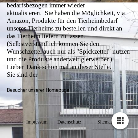
bedarfsbezogen immer wieder
aktualisieren.
Sie haben die Möglichkeit, via
Amazon, Produkte für den Tierheimbedarf
unseres Tierheims zu bestellen und direkt an
das Tierheim liefern zu lassen.
(Selbstverständlich können Sie den
Wunschzettel auch nur als "Spickzettel" nutzen
und die Produkte anderweitig erwerben).
Lieben Dank schon mal an dieser Stelle.
Sie sind der
Besucher unserer Homepage
Impressum
Datenschutz
Sitemap